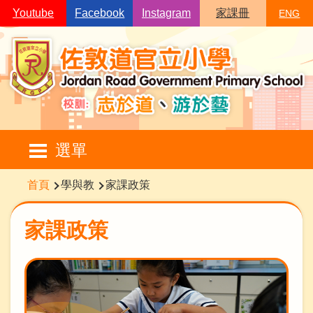
移至主內容
Youtube
Facebook
Instagram
家課冊
ENG
Main
選單
navigation
導
首頁
學與教
家課政策
航
連
家課政策
結