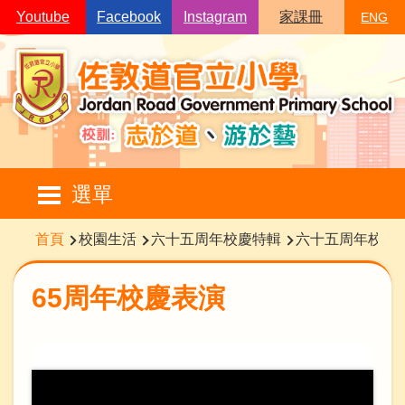
移至主內容
Youtube
Facebook
Instagram
家課冊
ENG
Main
選單
navigation
導
首頁
校園生活
六十五周年校慶特輯
六十五周年校慶
航
連
65周年校慶表演
結