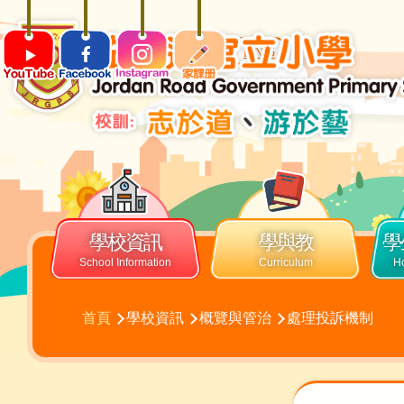
移至主內容
ENG
Main
navigation
學校資訊
學與教
學
導
首頁
學校資訊
概覽與管治
處理投訴機制
航
連
結