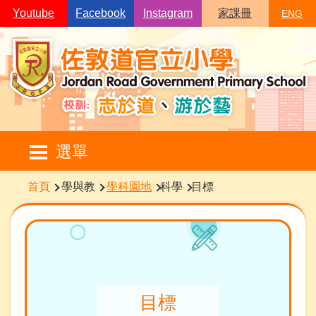
移至主內容
Youtube
Facebook
Instagram
家課冊
ENG
Main
選單
navigation
導
首頁
學與教
學科園地
科學
目標
航
連
結
目標