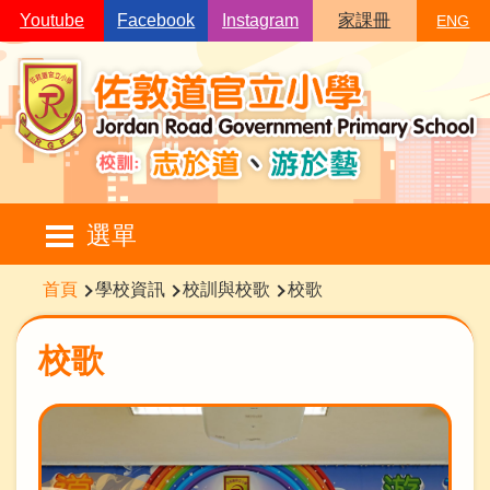
移至主內容
Youtube
Facebook
Instagram
家課冊
ENG
Main
選單
navigation
導
首頁
學校資訊
校訓與校歌
校歌
航
連
校歌
結