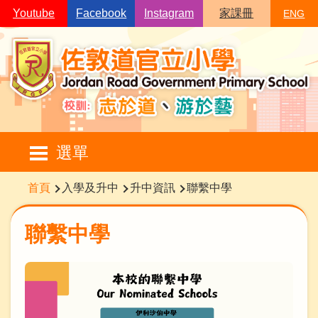
移至主內容
Youtube
Facebook
Instagram
家課冊
ENG
Main
選單
navigation
導
首頁
入學及升中
升中資訊
聯繫中學
航
連
聯繫中學
結