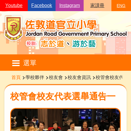
移至主內容
Youtube
Facebook
Instagram
家課冊
ENG
Main
選單
navigation
導
首頁
學校夥伴
校友會
校友會資訊
校管會校友代表
航
連
校管會校友代表選舉通告一
結