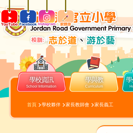
移至主內容
ENG
Main
navigation
學校資訊
學與教
學
導
首頁
學校夥伴
家長教師會
家長義工
航
連
結