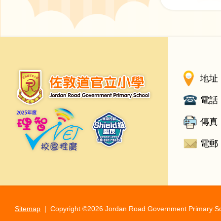
地址 
電話 
傳真 
電郵 
Sitemap
| Copyright ©
2026 Jordan Road Government Primary Scho