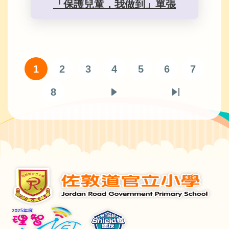
「保護兒童，我做到」單張
Pagination
1
2
3
4
5
6
7
目
頁
頁
頁
頁
頁
頁
前
面
面
面
面
面
面
8
頁
下
Last
頁
面
一
page
面
頁