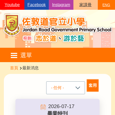
移至主內容
Youtube
Facebook
Instagram
家課冊
ENG
Main
選單
navigation
導
首頁
最新消息
航
連
結
2026-07-17
畢業特刊