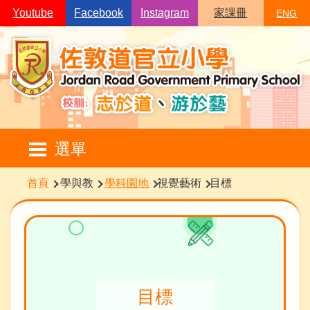
移至主內容
Youtube
Facebook
Instagram
家課冊
ENG
Main
選單
navigation
導
首頁
學與教
學科園地
視覺藝術
目標
航
連
結
目標