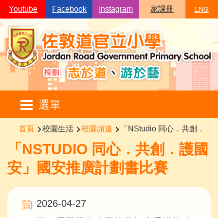
移至主內容
Youtube
Facebook
Instagram
家課冊
ENG
Main
選單
navigation
導
首頁
校園生活
校園頻道
「NStudio 同心．共創
航
「NSTUDIO 同心．共創．護國
連
安」國安推廣計劃書比賽
結
2026-04-27