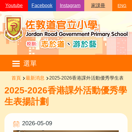
移至主內容
Youtube
Facebook
Instagram
家課冊
ENG
Main
選單
navigation
導
首頁
最新消息
2025-2026香港課外活動優秀學生表揚
航
2025-2026香港課外活動優秀學
連
生表揚計劃
結
2026-05-09