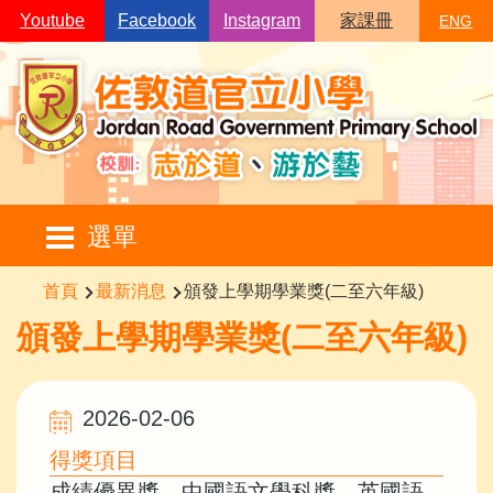
移至主內容
Youtube
Facebook
Instagram
家課冊
ENG
Main
選單
navigation
導
首頁
最新消息
頒發上學期學業獎(二至六年級)
航
頒發上學期學業獎(二至六年級)
連
結
2026-02-06
得獎項目
成績優異獎、中國語文學科獎、英國語