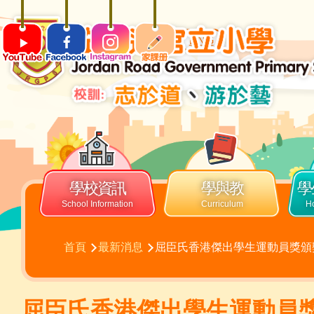
移至主內容
ENG
Main
navigation
學校資訊
學與教
學
導
首頁
最新消息
屈臣氏香港傑出學生運動員獎頒
航
連
結
屈臣氏香港傑出學生運動員