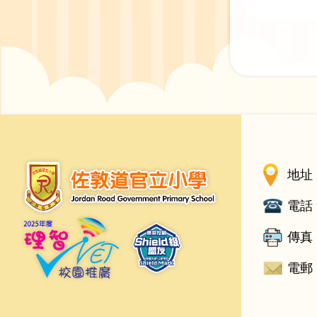
地址 
電話 
傳真 
電郵 