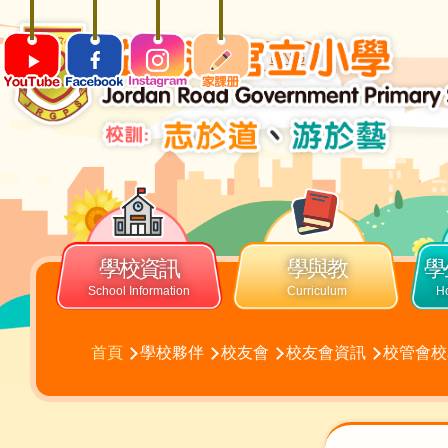
移至主內容
ENG
Main
navigation
學校資訊
學與教
學
導
首頁
學校夥伴
校友會
校友會資訊
校管會校
航
連
結