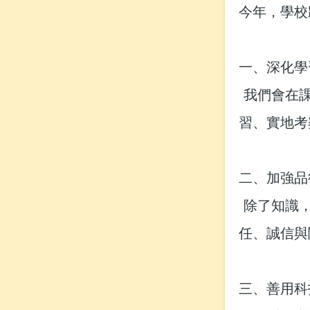
今年，學校
一、深化學
我們會在課
習、實地考
二、加強品
除了知識，
任、誠信與
三、善用科