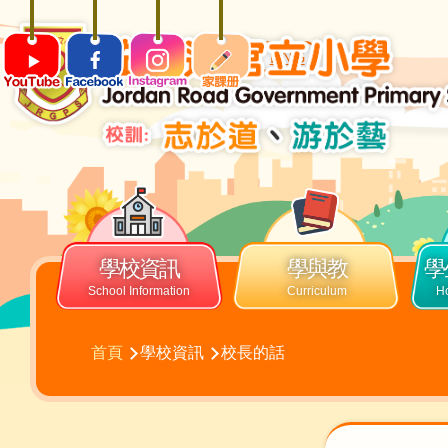
移至主內容
ENG
Main
navigation
學校資訊
學與教
學
導
首頁
學校資訊
校長的話
航
連
結