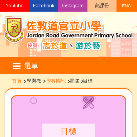
移至主內容
Youtube
Facebook
Instagram
家課冊
ENG
Main
選單
navigation
導
首頁
學與教
學科園地
電腦
目標
航
連
結
目標