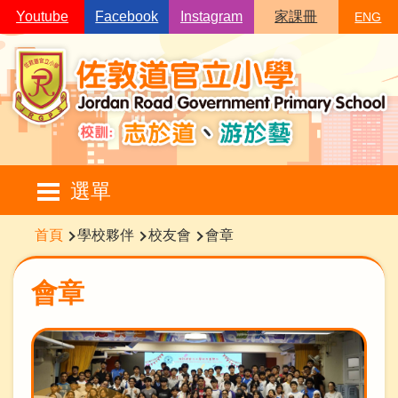
移至主內容
Youtube
Facebook
Instagram
家課冊
ENG
Main
選單
navigation
導
首頁
學校夥伴
校友會
會章
航
連
會章
結